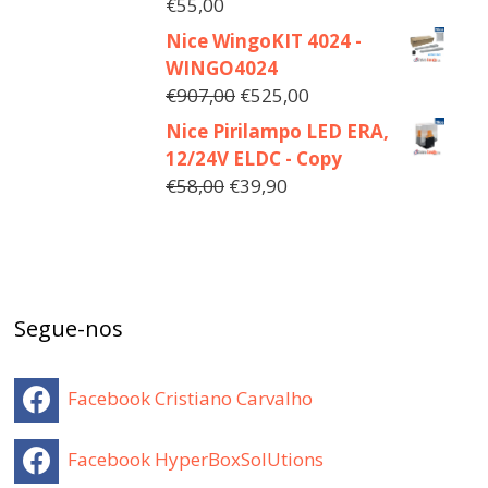
€
55,00
Nice WingoKIT 4024 -
WINGO4024
€
907,00
€
525,00
Nice Pirilampo LED ERA,
12/24V ELDC - Copy
€
58,00
€
39,90
Segue-nos
Facebook Cristiano Carvalho
Facebook HyperBoxSolUtions