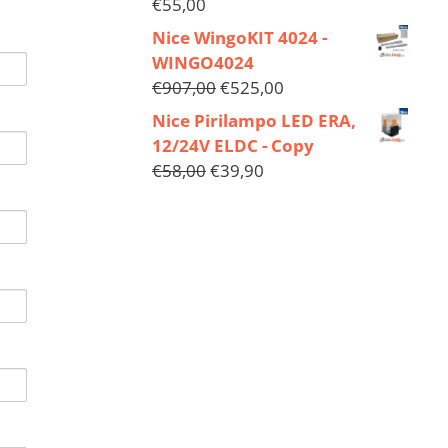
€
55,00
Nice WingoKIT 4024 -
WINGO4024
€
907,00
€
525,00
Nice Pirilampo LED ERA,
12/24V ELDC - Copy
€
58,00
€
39,90