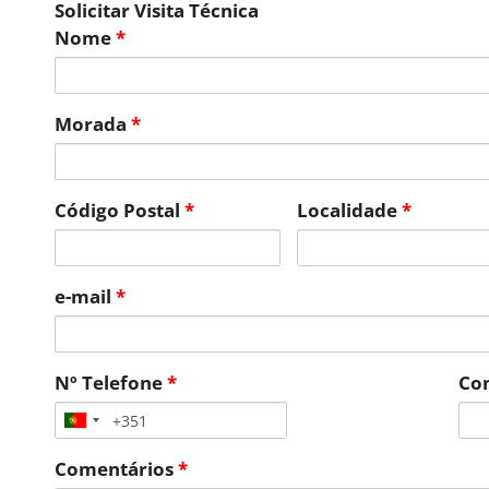
Solicitar Visita Técnica
Nome
*
Morada
*
Código Postal
*
Localidade
*
e-mail
*
Nº Telefone
*
Con
Comentários
*